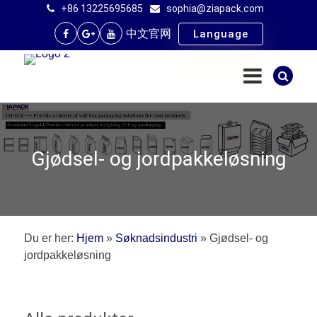
+86 13225695685
sophia@ziapack.com
中文官网
Language
Gjødsel- og jordpakkeløsning
Du er her:
Hjem
»
Søknadsindustri
»
Gjødsel- og
jordpakkeløsning