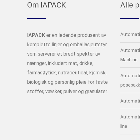
Om IAPACK
Alle 
Automati
IAPACK
er en ledende produsent av
komplette linjer og emballasjeutstyr
Automati
som serverer et bredt spekter av
Machine
næringer, inkludert mat, drikke,
farmasøytisk, nutraceutical, kjemisk,
Automati
biologisk og personlig pleie for faste
posepak
stoffer, væsker, pulver og granulater.
Automati
Automatic
line