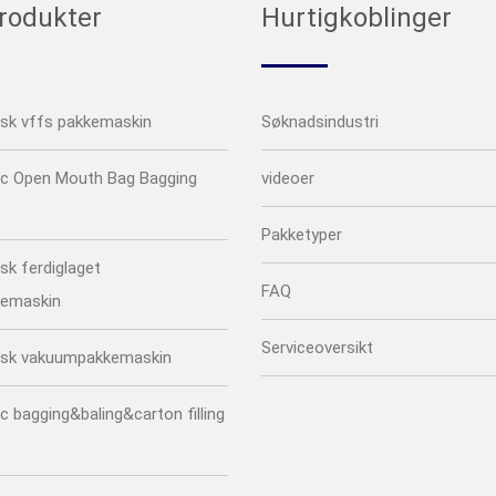
produkter
Hurtigkoblinger
sk vffs pakkemaskin
Søknadsindustri
c Open Mouth Bag Bagging
videoer
Pakketyper
sk ferdiglaget
FAQ
kemaskin
Serviceoversikt
sk vakuumpakkemaskin
 bagging&baling&carton filling