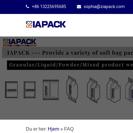
+86 13225695685
sophia@ziapack.com
Du er her:
Hjem
»
FAQ